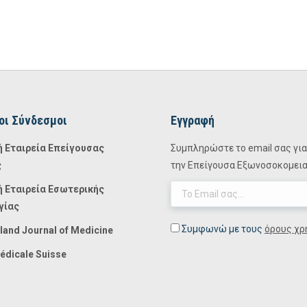
οι Σύνδεσμοι
Εγγραφή
ή Εταιρεία Επείγουσας
Συμπληρώστε το email σας για 
ς
την Επείγουσα Εξωνοσοκομειακ
ή Εταιρεία Εσωτερικής
γίας
Συμφωνώ με τους
όρους χρ
land Journal of Medicine
édicale Suisse