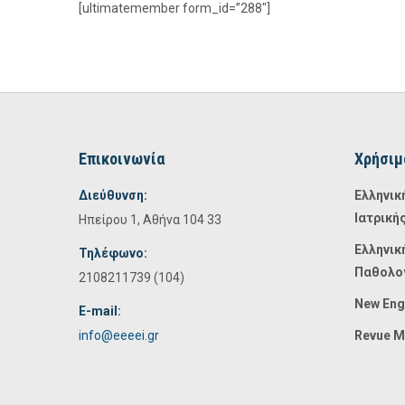
[ultimatemember form_id=”288″]
Επικοινωνία
Χρήσιμ
Διεύθυνση:
Ελληνικ
Ιατρική
Ηπείρου 1, Αθήνα 104 33
Ελληνικ
Τηλέφωνο:
Παθολο
2108211739 (104)
New Eng
E-mail:
info@eeeei.gr
Revue M