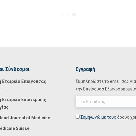
οι Σύνδεσμοι
Εγγραφή
ή Εταιρεία Επείγουσας
Συμπληρώστε το email σας για 
ς
την Επείγουσα Εξωνοσοκομειακ
ή Εταιρεία Εσωτερικής
γίας
Συμφωνώ με τους
όρους χρ
land Journal of Medicine
édicale Suisse