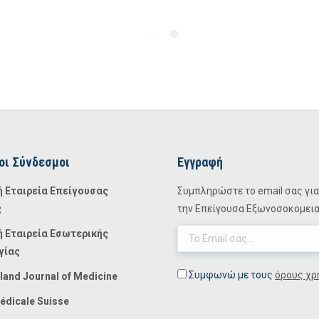
οι Σύνδεσμοι
Εγγραφή
ή Εταιρεία Επείγουσας
Συμπληρώστε το email σας για 
ς
την Επείγουσα Εξωνοσοκομειακ
ή Εταιρεία Εσωτερικής
γίας
Συμφωνώ με τους
όρους χρ
land Journal of Medicine
édicale Suisse